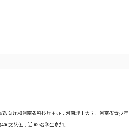
省教育厅和河南省科技厅主办，河南理工大学、河南省青少年
的
406
支队伍
，
近
900名学生参加。