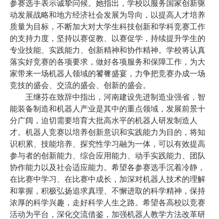
参赛选手表示诚挚问候。她指出，学校以服务国家创新驱
动发展战略和地方经济社会发展为导向，以提高人才培养
质量为目标，不断加大对大学生科技创新和学科竞赛工作
的支持力度，坚持以赛促教、以赛促学，持续提升学生的
专业技能、实践能力、创新精神和协作精神。学校将认真
落实好竞赛的各项要求，做好各项服务和保障工作，为大
家带来一场机器人领域的饕餮盛宴，力争把竞赛办成一场
竞技的盛会、交流的盛会、创新的盛会。
王继芬在致辞中指出，河南建设先进制造业强省，智
能装备制造和机器人产业是其中的重点领域，发展前景十
分广阔，迫切需要培育大批高水平的机器人研发制造人
才。机器人竞赛以培养创新意识和实践能力为目的，将知
识积累、技能培养、探究性学习融为一体，可以有效提高
参与者的创新能力、综合应用能力、动手实践能力、团队
协作能力以及社会适应能力。希望各参赛选手沉着冷静，
在比赛中学习、在比赛中成长，加深对机器人技术的理解
和掌握，积极弘扬追求真理、不懈进取的科学精神，保持
浓厚的科学兴趣，走好科学人生之路。希望各高校以竞赛
活动为平台，深化交流借鉴，加强机器人教学方法改革研