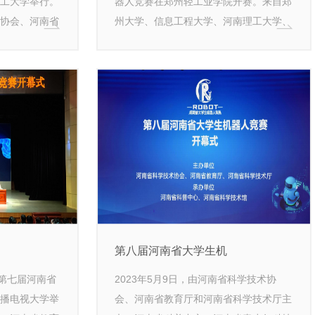
工大学举行。
器人竞赛在郑州轻工业学院开赛。来自郑
协会、河南省
州大学、信息工程大学、河南理工大学、
，河南理工大
郑州轻工业学院等河南省内55所高校700
、河南省青少
多支队伍2000多名学生参加了此次竞
竞赛吸引了来
赛。
、河南理工大
队伍，近900
第八届河南省大学生机
日，第七届河南省
2023年5月9日，由河南省科学技术协
播电视大学举
会、河南省教育厅和河南省科学技术厅主