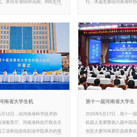
。来自全省66所高校、896支代
行。本届竞赛由河南省科协
3000名师生参加了本届大赛。
厅和河南省科技厅联合主办
赛由省科学技术协会、省教育厅、
视大学与河南省青少年科技
厅主办，河南机电职业学院承办。
办。
河南省大学生机
第十一届河南省大学生
年5月12日，由河南省科学技术协
2025年5月17日，第十一
南省教育厅、河南省科技厅联合主
机器人竞赛暨第八届中国高
南工业和信息化职业学院承办的第
创意大赛河南赛区选拔赛在