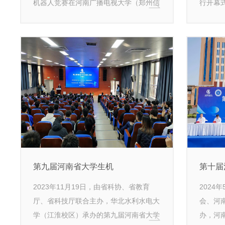
机器人竞赛在河南广播电视大学（郑州信
行开幕式
息科技职业学院）开赛。来自郑州大学、
表队，近
河南理工大学、郑州信息科技职业学院等
本届竞
省内57所高校近800支队伍2000余名学生
省科技
参加了竞赛。
第九届河南省大学生机
第十届
2023年11月19日，由省科协、省教育
2024
厅、省科技厅联合主办，华北水利水电大
会、河
学（江淮校区）承办的第九届河南省大学
办，河