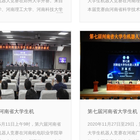
机器人竞赛在郑州大学开赛。来自
大学生机器人竞赛在河南理
学、河南理工大学、河南科技大学
本届竞赛由河南省科学技术
8所高校37个单位的290支队伍近
教育厅和河南省科技厅主办
学生参加了竞赛。
学、河南省青少年科技中心
年科技教育协会联合承办。
自郑州大学、河南科技大学
学等省内35所高校的406支
名学生参加。
河南省大学生机
第七届河南省大学生机
年5月11日上午9时，第六届河南省
2020年11月27日至29
机器人竞赛在河南机电职业学院举
大学生机器人竞赛在河南广